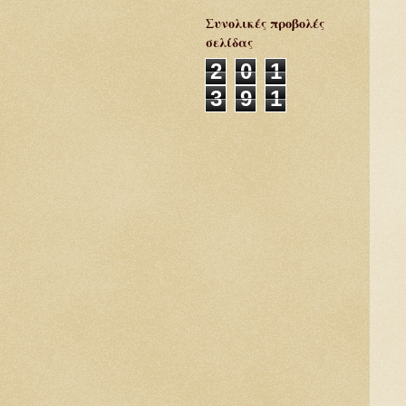
Συνολικές προβολές
σελίδας
2
0
1
3
9
1